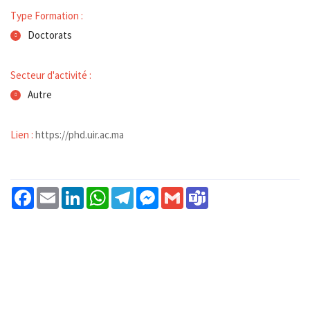
Type Formation :
Doctorats
Secteur d'activité :
Autre
Lien :
https://phd.uir.ac.ma
Facebook
Email
LinkedIn
WhatsApp
Telegram
Messenger
Gmail
Teams