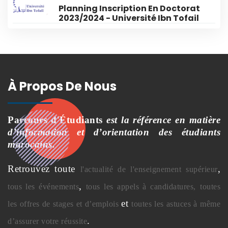
Planning Inscription En Doctorat
2023/2024 - Université Ibn Tofail
À Propos De Nous
Parcours d'Étudiants
est la référence en matière
d’information et d’orientation des étudiants
marocains.
Retrouvez toute
,
l'actualité de l'enseignement supérieur
,
tous les événements
tous les appels à candidatures,
toutes
et
les offres de stages et d’emplois
toutes les astuces à même
.
d’assurer votre réussite