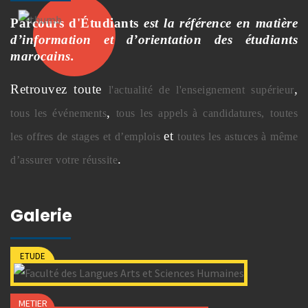
Parcours d'Étudiants
est la référence en matière
d’information et d’orientation des étudiants
marocains.
Retrouvez toute
,
l'actualité de l'enseignement supérieur
,
tous les événements
tous les appels à candidatures,
toutes
et
les offres de stages et d’emplois
toutes les astuces à même
.
d’assurer votre réussite
Galerie