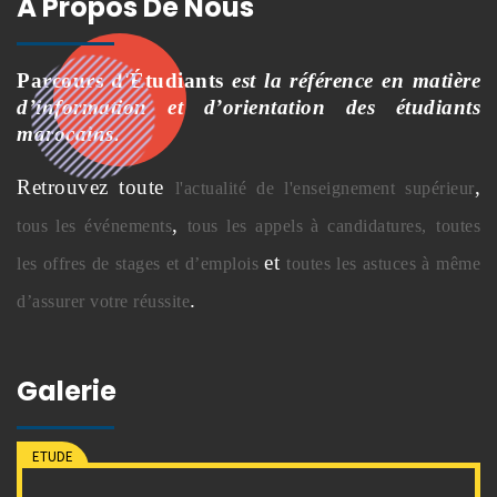
À Propos De Nous
Parcours d'Étudiants
est la référence en matière
d’information et d’orientation des étudiants
marocains.
Retrouvez toute
,
l'actualité de l'enseignement supérieur
,
tous les événements
tous les appels à candidatures,
toutes
et
les offres de stages et d’emplois
toutes les astuces à même
.
d’assurer votre réussite
Galerie