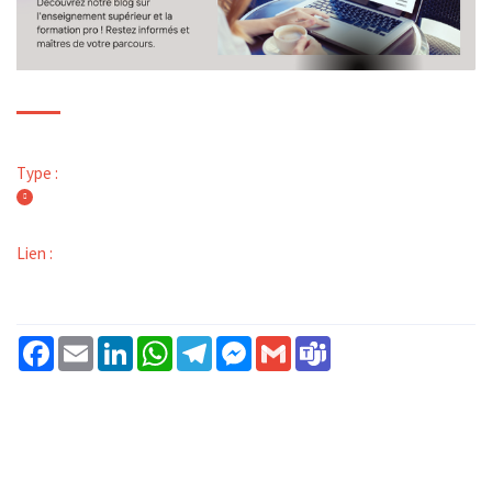
Type :
Lien :
Facebook
Email
LinkedIn
WhatsApp
Telegram
Messenger
Gmail
Teams