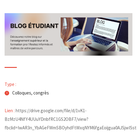
Type :
Colloques, congrès
Lien :
https://drive.google.com/file/d/1vK1-
BzMzU4NfY4UUuYDnbfRC1GS2OBF7/view?
fbclid=IwAR3n_YbAGeFWmSBOyhdFtWxqNYM6fgaEoijgua0AJSjwISst