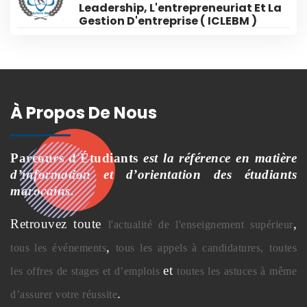
Leadership, L'entrepreneuriat Et La
Gestion D'entreprise ( ICLEBM )
À Propos De Nous
Parcours d'Étudiants
est la référence en matière
d’information et d’orientation des étudiants
marocains.
Retrouvez toute
,
l'actualité de l'enseignement supérieur
,
tous les événements
tous les appels à candidatures,
toutes
et
les offres de stages et d’emplois
toutes les astuces à même
.
d’assurer votre réussite