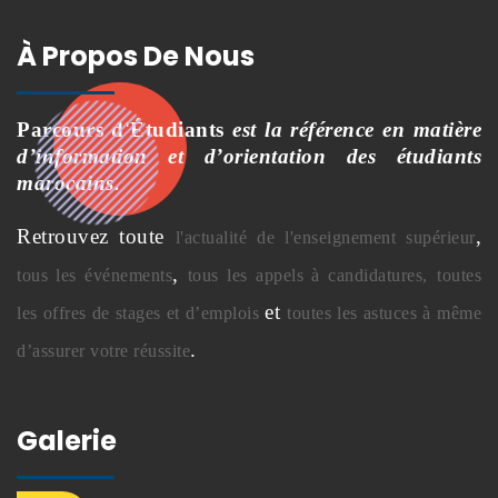
À Propos De Nous
Parcours d'Étudiants
est la référence en matière
d’information et d’orientation des étudiants
marocains.
Retrouvez toute
,
l'actualité de l'enseignement supérieur
,
tous les événements
tous les appels à candidatures,
toutes
et
les offres de stages et d’emplois
toutes les astuces à même
.
d’assurer votre réussite
Galerie