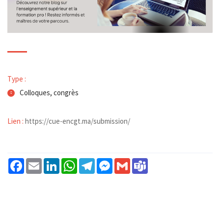
Type :
Colloques, congrès
Lien :
https://cue-encgt.ma/submission/
Facebook
Email
LinkedIn
WhatsApp
Telegram
Messenger
Gmail
Teams