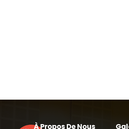
À Propos De Nous
Gal