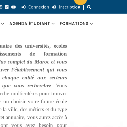
Connexion
Inscription
|
AGENDA ÉTUDIANT
FORMATIONS
S
INSCRIPTIONS ET
FORMATIONS
uaire des universités, écoles
CONCOURS
QUALIFIANTES
lissements de formation
 plus complet du Maroc et vous
COLLOQUES &
FORMATION
ouver l’établissement qui vous
CONTRIBUTIONS
CONTINUE
 chaque entité aux secteurs
TS
PRO
s que vous recherchez
. Vous
ACCOMPAGNEMENT
rche multicritères pour trouver
SALONS ET
e ou choisir votre future école
ÉVÉNEMENTS PRO
 la ville, des métiers et du type
cet annuaire, vous aurez accès à
 dont vous avez besoin pour