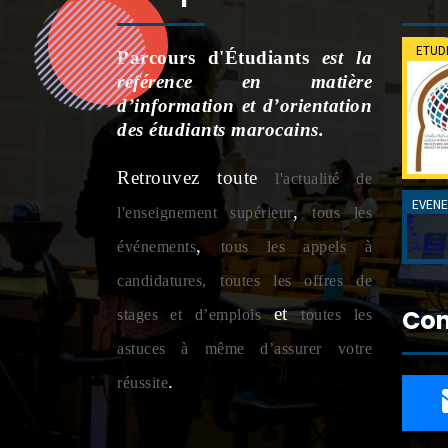
Parcours d'Étudiants
est la
référence en matière
d’information et d’orientation
des étudiants marocains.
Retrouvez toute
l'actualité de
,
l'enseignement supérieur
tous les
,
événements
tous les appels à
candidatures,
toutes les offres de
et
Con
stages et d’emplois
toutes les
astuces à même d’assurer votre
.
réussite