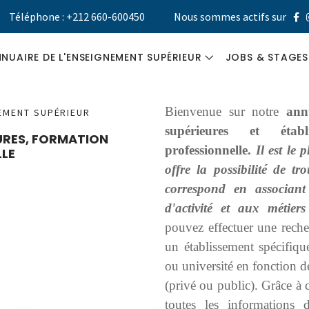
Téléphone : +212 660-600450
Nous sommes actifs sur
NUAIRE DE L'ENSEIGNEMENT SUPÉRIEUR
JOBS & STAGES
UNIVERSITÉS
GUIDE MÉTIER
Bienvenue sur notre
ann
NEMENT SUPÉRIEUR
supérieures et étab
EURES, FORMATION
ÉCOLES ET
CV DESIGNER
professionnelle.
Il est le
LE
INSTITUTS
offre la possibilité de tr
STAGES &
SUPÉRIEURS
correspond en associant
RECRUTEMEN
d'activité et aux métier
FORMATION
pouvez effectuer une reche
PROFESSIONNELLE
un établissement spécifiqu
ou université en fonction de
(privé ou public). Grâce à 
toutes les informations