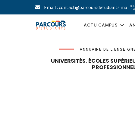
Email : contact@parcoursdetudiants.ma
ACTU CAMPUS
AN
BLOG ÉTUDIANT
ANNUAIRE DE L'ENSEIG
UNIVERSITÉS, ÉCOLES SUPÉRI
PARCOURS LE
PROFESSIONNEL
MAG
PRESSE ÉTUDIANTE