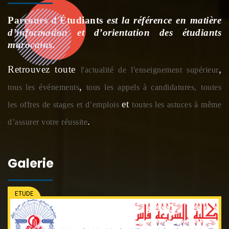
Parcours d'Étudiants
est la référence en matière
d’information et d’orientation des étudiants
marocains.
Retrouvez toute
,
l'actualité de l'enseignement supérieur
,
tous les événements
tous les appels à candidatures,
toutes
et
les offres de stages et d’emplois
toutes les astuces à même
.
d’assurer votre réussite
Galerie