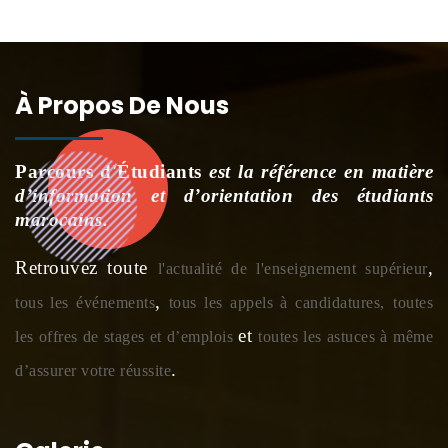
À Propos De Nous
Parcours d'Étudiants
est la référence en matière
d’information et d’orientation des étudiants
marocains.
Retrouvez toute
,
l'actualité de l'enseignement supérieur
,
tous les événements
tous les appels à candidatures,
toutes
et
les offres de stages et d’emplois
toutes les astuces à même
.
d’assurer votre réussite