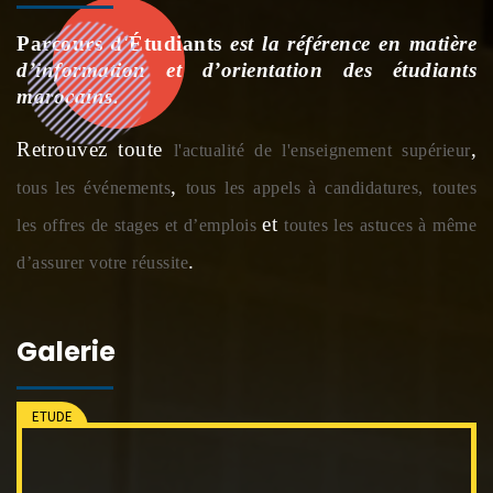
Parcours d'Étudiants
est la référence en matière
d’information et d’orientation des étudiants
marocains.
Retrouvez toute
,
l'actualité de l'enseignement supérieur
,
tous les événements
tous les appels à candidatures,
toutes
et
les offres de stages et d’emplois
toutes les astuces à même
.
d’assurer votre réussite
Galerie