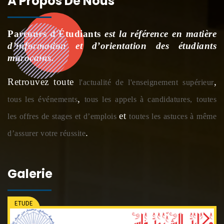
À Propos De Nous
Parcours d'Étudiants
est la référence en matière
d’information et d’orientation des étudiants
marocains.
Retrouvez toute
,
l'actualité de l'enseignement supérieur
,
tous les événements
tous les appels à candidatures,
toutes
et
les offres de stages et d’emplois
toutes les astuces à même
.
d’assurer votre réussite
Galerie