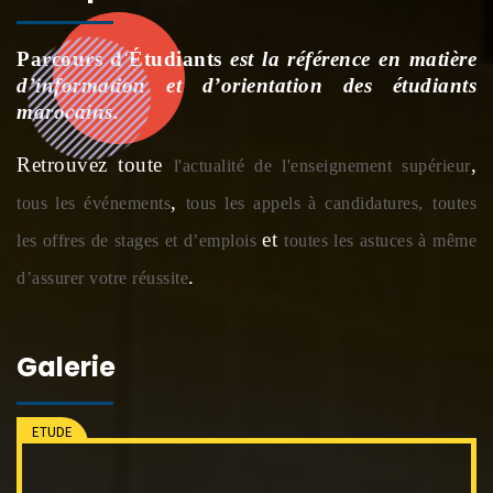
Parcours d'Étudiants
est la référence en matière
d’information et d’orientation des étudiants
marocains.
Retrouvez toute
,
l'actualité de l'enseignement supérieur
,
tous les événements
tous les appels à candidatures,
toutes
et
les offres de stages et d’emplois
toutes les astuces à même
.
d’assurer votre réussite
Galerie