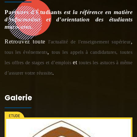
Parcours d'Étudiants
est la référence en matière
d’information et d’orientation des étudiants
marocains.
Retrouvez toute
,
l'actualité de l'enseignement supérieur
,
tous les événements
tous les appels à candidatures,
toutes
et
les offres de stages et d’emplois
toutes les astuces à même
.
d’assurer votre réussite
Galerie