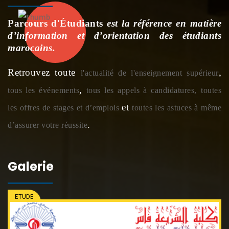
Parcours d'Étudiants
est la référence en matière
d’information et d’orientation des étudiants
marocains.
Retrouvez toute
,
l'actualité de l'enseignement supérieur
,
tous les événements
tous les appels à candidatures,
toutes
et
les offres de stages et d’emplois
toutes les astuces à même
.
d’assurer votre réussite
Galerie