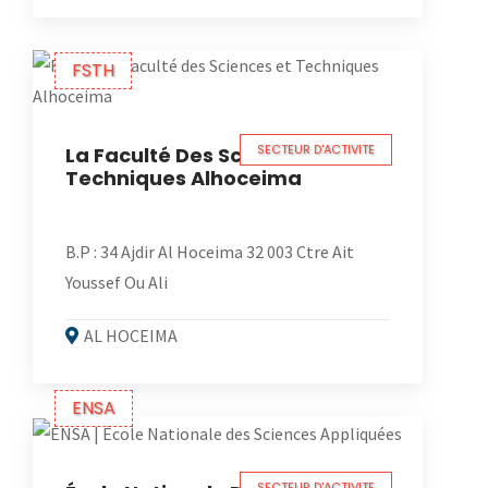
FSTH
SECTEUR D'ACTIVITE
La Faculté Des Sciences Et
Techniques Alhoceima
B.P : 34 Ajdir Al Hoceima 32 003 Ctre Ait
Youssef Ou Ali
AL HOCEIMA
ENSA
SECTEUR D'ACTIVITE