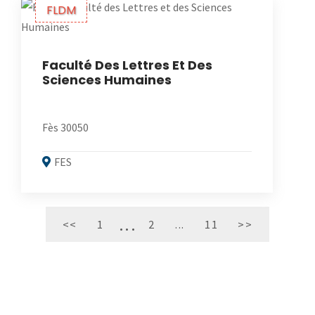
FLDM
Faculté Des Lettres Et Des
Sciences Humaines
Fès 30050
FES
<<
1
2
...
11
>>