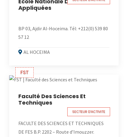
École Nationale Des Sciences
Appliquées
BP 03, Ajdir Al-Hoceima. Tél: +212(0) 539 80
57 12
AL HOCEIMA
FST
Faculté Des Sciences Et
Techniques
SECTEUR D'ACTIVITE
FACULTE DES SCIENCES ET TECHNIQUES
DE FES B.P. 2202 – Route d’Imouzzer.