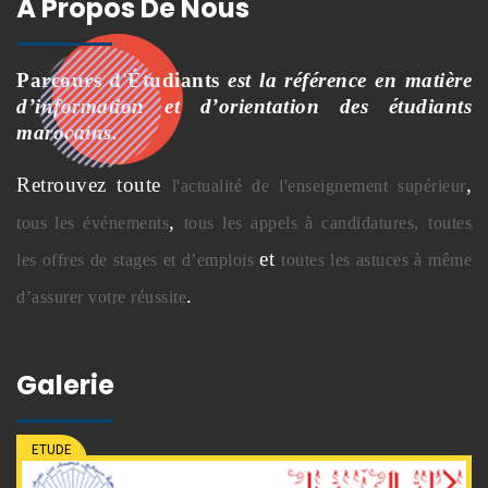
À Propos De Nous
Parcours d'Étudiants
est la référence en matière
d’information et d’orientation des étudiants
marocains.
Retrouvez toute
,
l'actualité de l'enseignement supérieur
,
tous les événements
tous les appels à candidatures,
toutes
et
les offres de stages et d’emplois
toutes les astuces à même
.
d’assurer votre réussite
Galerie