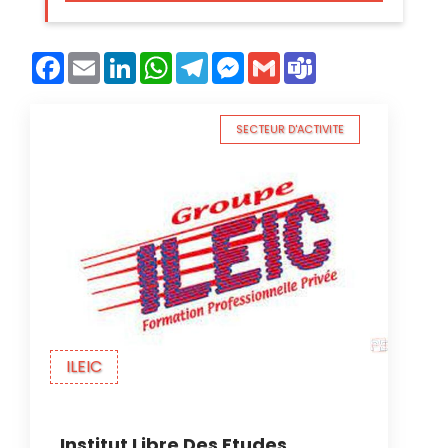
Facebook
Email
LinkedIn
WhatsApp
Telegram
Messenger
Gmail
Teams
SECTEUR D'ACTIVITE
ILEIC
Institut Libre Des Etudes