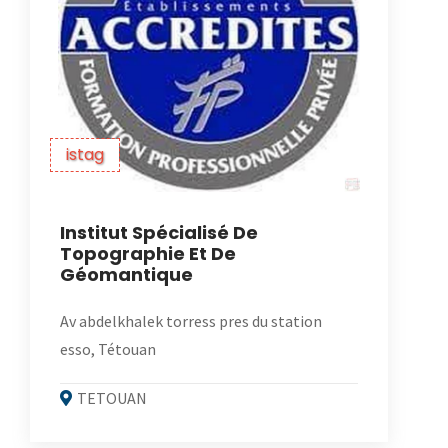
istag
Institut Spécialisé De
Topographie Et De
Géomantique
Av abdelkhalek torress pres du station
esso, Tétouan
TETOUAN