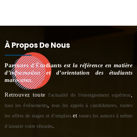
À Propos De Nous
Parcours d'Étudiants
est la référence en matière
d’information et d’orientation des étudiants
marocains.
Retrouvez toute
,
l'actualité de l'enseignement supérieur
,
tous les événements
tous les appels à candidatures,
toutes
et
les offres de stages et d’emplois
toutes les astuces à même
.
d’assurer votre réussite