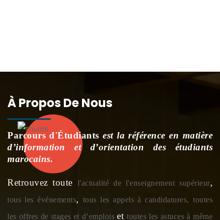
À Propos De Nous
Parcours d'Étudiants
est la référence en matière
d’information et d’orientation des étudiants
marocains.
Retrouvez toute
,
l'actualité de l'enseignement supérieur
,
tous les événements
tous les appels à candidatures,
toutes
et
les offres de stages et d’emplois
toutes les astuces à même