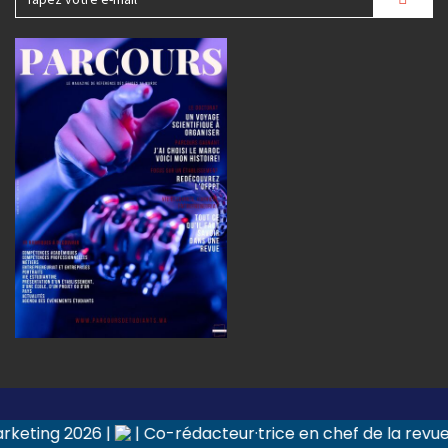
Copyright © 2026. All Rights Reserved.
| Co-rédacteur·trice en chef de la revue Recherche et 