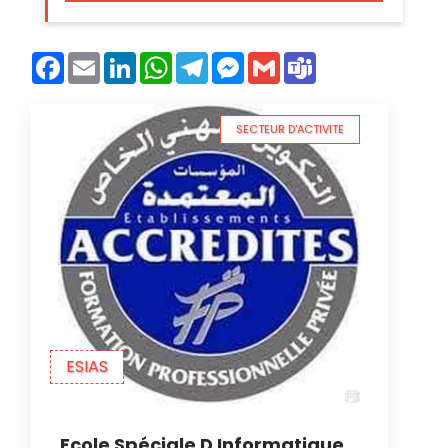
Facebook
Email
LinkedIn
WhatsApp
Telegram
Messenger
Gmail
Teams
SECTEUR D'ACTIVITE
ESIAS
Ecole Spéciale D Informatique