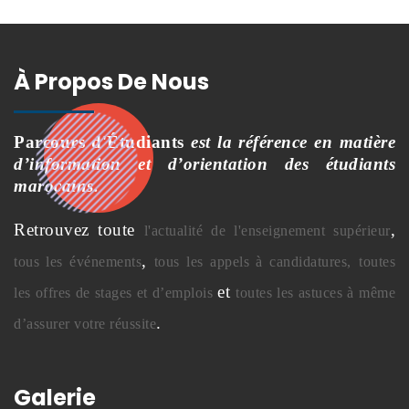
À Propos De Nous
Parcours d'Étudiants
est la référence en matière
d’information et d’orientation des étudiants
marocains.
Retrouvez toute
,
l'actualité de l'enseignement supérieur
,
tous les événements
tous les appels à candidatures,
toutes
et
les offres de stages et d’emplois
toutes les astuces à même
.
d’assurer votre réussite
Galerie