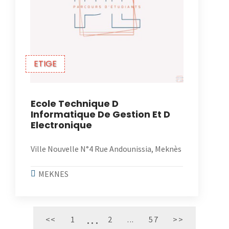
ETIGE
Ecole Technique D
Informatique De Gestion Et D
Electronique
Ville Nouvelle N°4 Rue Andounissia, Meknès
MEKNES
<<
1
2
...
57
>>