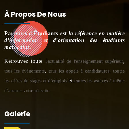
À Propos De Nous
Parcours d'Étudiants
est la référence en matière
d’information et d’orientation des étudiants
marocains.
Retrouvez toute
,
l'actualité de l'enseignement supérieur
,
tous les événements
tous les appels à candidatures,
toutes
et
les offres de stages et d’emplois
toutes les astuces à même
.
d’assurer votre réussite
Galerie