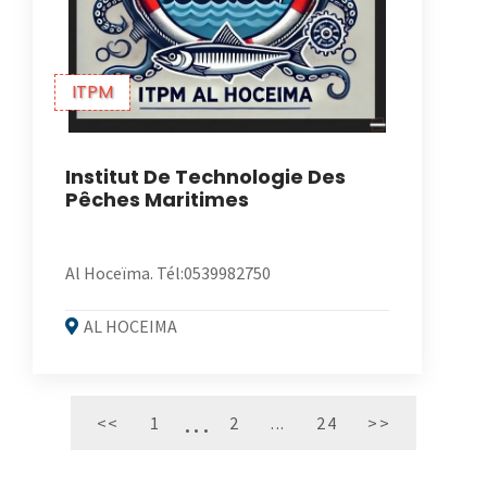
ITPM
Institut De Technologie Des
Pêches Maritimes
Al Hoceïma. Tél:0539982750
AL HOCEIMA
<<
1
2
...
24
>>