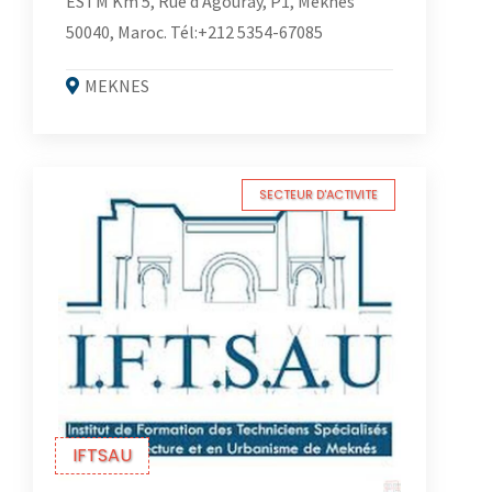
ESTM Km 5, Rue d'Agouray, P1, Meknes
50040, Maroc. Tél:+212 5354-67085
MEKNES
SECTEUR D'ACTIVITE
IFTSAU