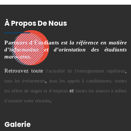
À Propos De Nous
Parcours d'Étudiants
est la référence en matière
d’information et d’orientation des étudiants
marocains.
Retrouvez toute
,
l'actualité de l'enseignement supérieur
,
tous les événements
tous les appels à candidatures,
toutes
et
les offres de stages et d’emplois
toutes les astuces à même
.
d’assurer votre réussite
Galerie