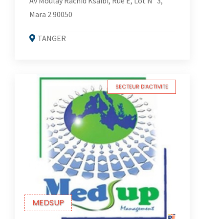
Av Moulay Rachid Ksaibi, Rue E, Lot N° 3,
Mara 2 90050
TANGER
SECTEUR D'ACTIVITE
MEDSUP