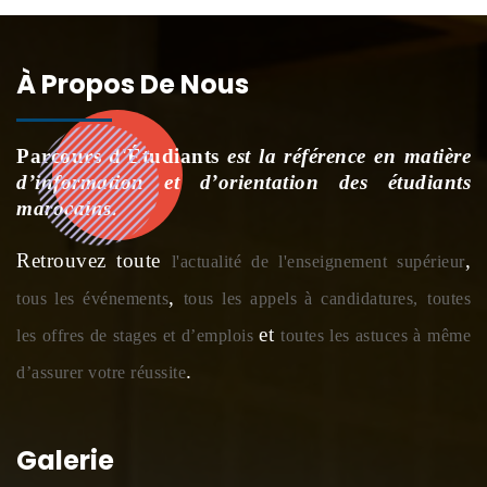
À Propos De Nous
Parcours d'Étudiants
est la référence en matière
d’information et d’orientation des étudiants
marocains.
Retrouvez toute
,
l'actualité de l'enseignement supérieur
,
tous les événements
tous les appels à candidatures,
toutes
et
les offres de stages et d’emplois
toutes les astuces à même
.
d’assurer votre réussite
Galerie