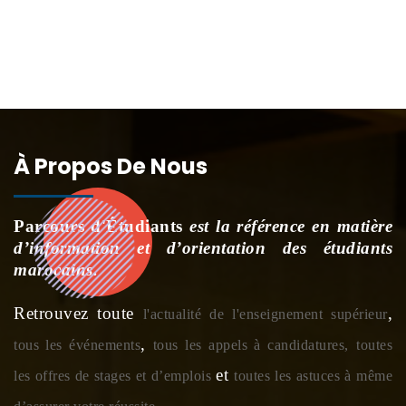
À Propos De Nous
Parcours d'Étudiants
est la référence en matière
d’information et d’orientation des étudiants
marocains.
Retrouvez toute
,
l'actualité de l'enseignement supérieur
,
tous les événements
tous les appels à candidatures,
toutes
et
les offres de stages et d’emplois
toutes les astuces à même
.