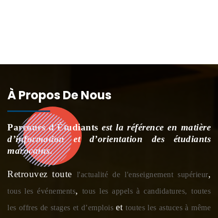
À Propos De Nous
Parcours d'Étudiants
est la référence en matière
d’information et d’orientation des étudiants
marocains.
Retrouvez toute
,
l'actualité de l'enseignement supérieur
,
tous les événements
tous les appels à candidatures,
toutes
et
les offres de stages et d’emplois
toutes les astuces à même