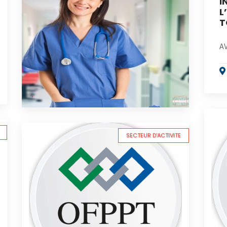
I
L
T
A
SECTEUR D'ACTIVITE