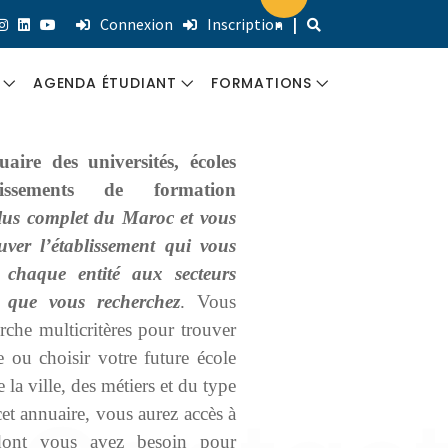
Connexion
Inscription
|
AGENDA ÉTUDIANT
FORMATIONS
S
INSCRIPTIONS ET
FORMATIONS
uaire des universités, écoles
CONCOURS
QUALIFIANTES
lissements de formation
 plus complet du Maroc et vous
COLLOQUES &
FORMATION
ouver l’établissement qui vous
CONTRIBUTIONS
CONTINUE
 chaque entité aux secteurs
TS
PRO
s que vous recherchez
. Vous
ACCOMPAGNEMENT
rche multicritères pour trouver
SALONS ET
e ou choisir votre future école
ÉVÉNEMENTS PRO
 la ville, des métiers et du type
cet annuaire, vous aurez accès à
 dont vous avez besoin pour