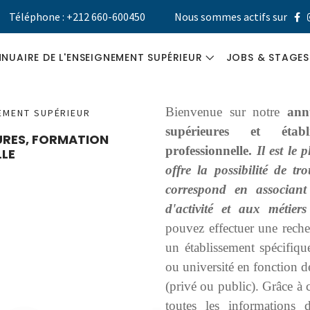
Téléphone : +212 660-600450
Nous sommes actifs sur
NUAIRE DE L'ENSEIGNEMENT SUPÉRIEUR
JOBS & STAGES
UNIVERSITÉS
GUIDE MÉTIER
Bienvenue sur notre
ann
NEMENT SUPÉRIEUR
supérieures et étab
EURES, FORMATION
ÉCOLES ET
CV DESIGNER
professionnelle.
Il est le
LE
INSTITUTS
offre la possibilité de tr
STAGES &
SUPÉRIEURS
correspond en associant
RECRUTEMEN
d'activité et aux métier
FORMATION
pouvez effectuer une reche
PROFESSIONNELLE
un établissement spécifiqu
ou université en fonction de
(privé ou public). Grâce à 
toutes les informations