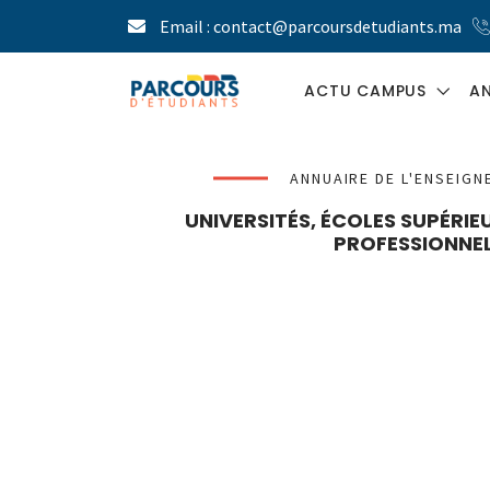
Email : contact@parcoursdetudiants.ma
ACTU CAMPUS
AN
BLOG ÉTUDIANT
ANNUAIRE DE L'ENSEIG
UNIVERSITÉS, ÉCOLES SUPÉRI
PARCOURS LE
PROFESSIONNEL
MAG
PRESSE ÉTUDIANTE