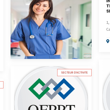
I
T
S
1,
Ca
SECTEUR D'ACTIVITE