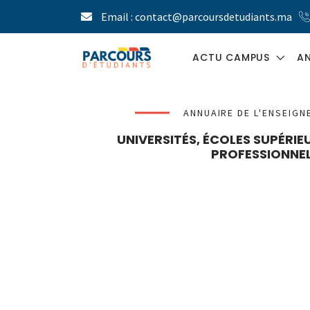
Email : contact@parcoursdetudiants.ma
ACTU CAMPUS
AN
BLOG ÉTUDIANT
ANNUAIRE DE L'ENSEIG
UNIVERSITÉS, ÉCOLES SUPÉRI
PARCOURS LE
PROFESSIONNEL
MAG
PRESSE ÉTUDIANTE