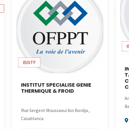
I
ISGTF
I
T
C
INSTITUT SPECIALISE GENIE
C
THERMIQUE & FROID
An
Be
Rue Sergent Moussaoui Ain Bordja ,
Casablanca