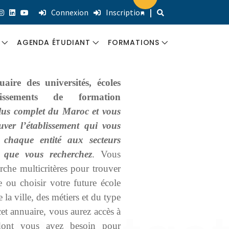
Connexion
Inscription
|
AGENDA ÉTUDIANT
FORMATIONS
S
INSCRIPTIONS ET
FORMATIONS
uaire des universités, écoles
CONCOURS
QUALIFIANTES
lissements de formation
 plus complet du Maroc et vous
COLLOQUES &
FORMATION
ouver l’établissement qui vous
CONTRIBUTIONS
CONTINUE
 chaque entité aux secteurs
TS
PRO
s que vous recherchez
. Vous
ACCOMPAGNEMENT
rche multicritères pour trouver
SALONS ET
e ou choisir votre future école
ÉVÉNEMENTS PRO
 la ville, des métiers et du type
cet annuaire, vous aurez accès à
 dont vous avez besoin pour