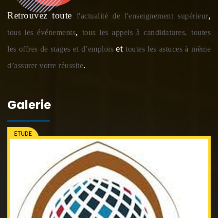
Retrouvez toute
,
l'actualité de l'enseignement supérieur
,
tous les événements
tous les appels à candidatures,
toutes
et
les offres de stages et d’emplois
toutes les astuces à même
.
d’assurer votre réussite
Galerie