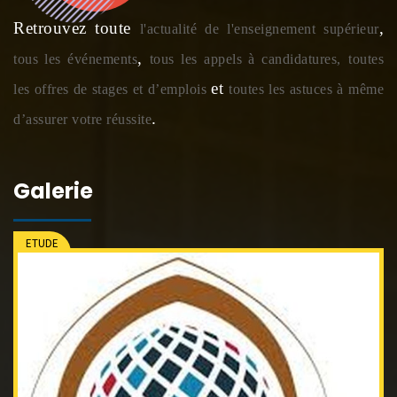
Retrouvez toute
,
l'actualité de l'enseignement supérieur
,
tous les événements
tous les appels à candidatures,
toutes
et
les offres de stages et d’emplois
toutes les astuces à même
.
d’assurer votre réussite
Galerie