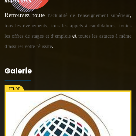
marocains.
Retrouvez toute
,
l'actualité de l'enseignement supérieur
,
tous les événements
tous les appels à candidatures,
toutes
et
les offres de stages et d’emplois
toutes les astuces à même
.
d’assurer votre réussite
Galerie