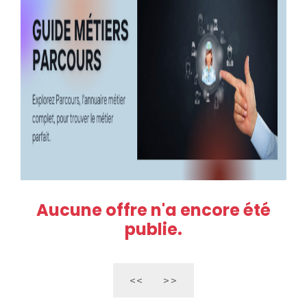
Aucune offre n'a encore été
publie.
<<
>>