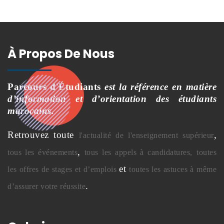
À Propos De Nous
Parcours d'Étudiants
est la référence en matière
d’information et d’orientation des étudiants
marocains.
Retrouvez toute
,
l'actualité de l'enseignement supérieur
,
tous les événements
tous les appels à candidatures,
toutes
et
les offres de stages et d’emplois
toutes les astuces à même
.
d’assurer votre réussite