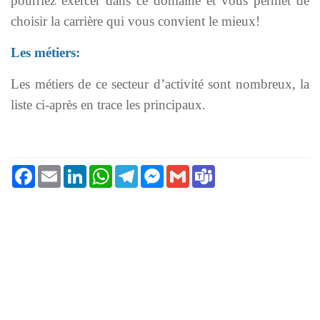
pourriez exercer dans ce domaine et vous permet de
choisir la carrière qui vous convient le mieux!
Les métiers:
Les métiers de ce secteur d’activité sont nombreux, la
liste ci-après en trace les principaux.
Facebook
Email
LinkedIn
WhatsApp
Telegram
Messenger
Gmail
Teams