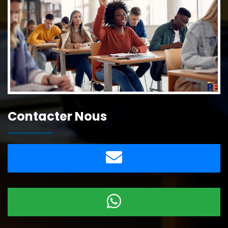
Contacter Nous