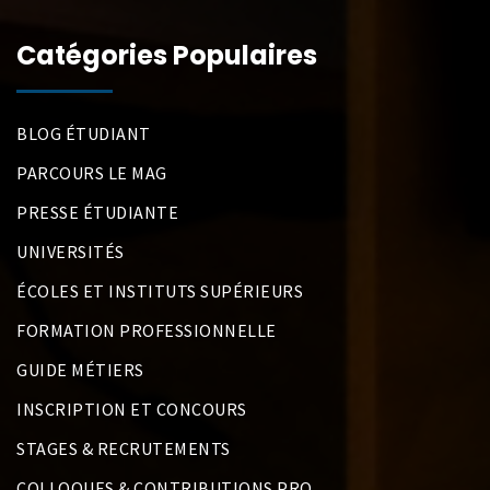
Catégories Populaires
BLOG ÉTUDIANT
PARCOURS LE MAG
PRESSE ÉTUDIANTE
UNIVERSITÉS
ÉCOLES ET INSTITUTS SUPÉRIEURS
FORMATION PROFESSIONNELLE
GUIDE MÉTIERS
INSCRIPTION ET CONCOURS
STAGES & RECRUTEMENTS
COLLOQUES & CONTRIBUTIONS PRO