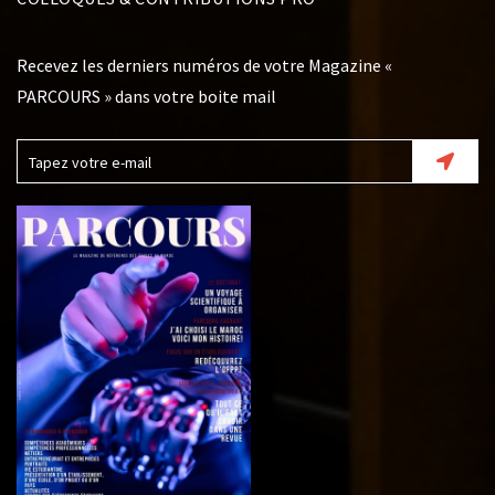
Recevez les derniers numéros de votre Magazine «
PARCOURS » dans votre boite mail