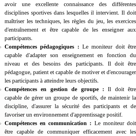
avoir une excellente connaissance des différentes
disciplines sportives dans lesquelles il intervient. Il doit
maîtriser les techniques, les règles du jeu, les exercices
d'entraînement et être capable de les enseigner aux
participants.
Compétences pédagogiques :
Le moniteur doit êtr
capable d'adapter son enseignement en fonction du
niveau et des besoins des participants. Il doit être
pédagogue, patient et capable de motiver et d'encourager
les participants à atteindre leurs objectifs.
Compétences en gestion de groupe :
Il doit être
capable de gérer un groupe de sportifs, de maintenir la
discipline, d'assurer la sécurité des participants et de
favoriser un environnement d'apprentissage positif.
Compétences en communication :
Le moniteur doi
être capable de communiquer efficacement avec les