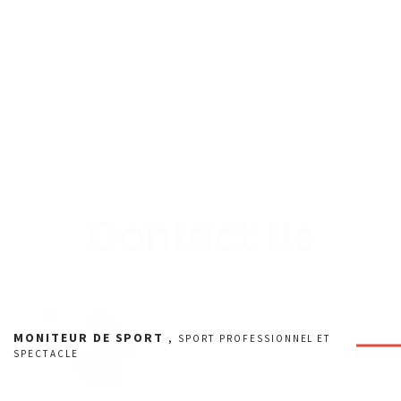
MONITEUR DE SPORT
,
SPORT PROFESSIONNEL ET
SPECTACLE