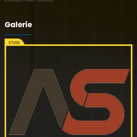
Galerie