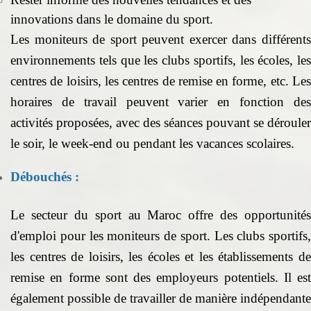
innovations dans le domaine du sport.
Les moniteurs de sport peuvent exercer dans différents
environnements tels que les clubs sportifs, les écoles, les
centres de loisirs, les centres de remise en forme, etc. Les
horaires de travail peuvent varier en fonction des
activités proposées, avec des séances pouvant se dérouler
le soir, le week-end ou pendant les vacances scolaires.
Débouchés :
Le secteur du sport au Maroc offre des opportunités
d'emploi pour les moniteurs de sport. Les clubs sportifs,
les centres de loisirs, les écoles et les établissements de
remise en forme sont des employeurs potentiels. Il est
également possible de travailler de manière indépendante