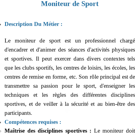
Moniteur de Sport
Description Du Métier :
Le moniteur de sport est un professionnel chargé
d'encadrer et d'animer des séances d'activités physiques
et sportives. Il peut exercer dans divers contextes tels
que les clubs sportifs, les centres de loisirs, les écoles, les
centres de remise en forme, etc. Son rôle principal est de
transmettre sa passion pour le sport, d'enseigner les
techniques et les règles des différentes disciplines
sportives, et de veiller à la sécurité et au bien-être des
participants.
Compétences requises :
Maîtrise des disciplines sportives :
Le moniteur doi