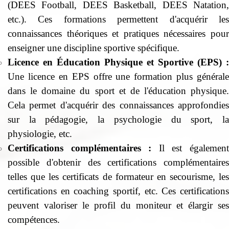
(DEES Football, DEES Basketball, DEES Natation,
etc.). Ces formations permettent d'acquérir les
connaissances théoriques et pratiques nécessaires pour
enseigner une discipline sportive spécifique.
Licence en Éducation Physique et Sportive (EPS) :
Une licence en EPS offre une formation plus générale
dans le domaine du sport et de l'éducation physique.
Cela permet d'acquérir des connaissances approfondies
sur la pédagogie, la psychologie du sport, la
physiologie, etc.
Certifications complémentaires :
Il est égalemen
possible d'obtenir des certifications complémentaires
telles que les certificats de formateur en secourisme, les
certifications en coaching sportif, etc. Ces certifications
peuvent valoriser le profil du moniteur et élargir ses
compétences.