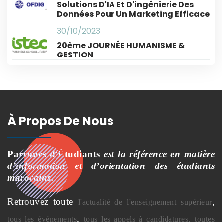
Solutions D'IA Et D'ingénierie Des
Données Pour Un Marketing Efficace
30/10/2023
20ème JOURNÉE HUMANISME &
GESTION
À Propos De Nous
Parcours d'Étudiants
est la référence en matière
d’information et d’orientation des étudiants
marocains.
Retrouvez toute
,
l'actualité de l'enseignement supérieur
,
tous les événements
tous les appels à candidatures,
toutes