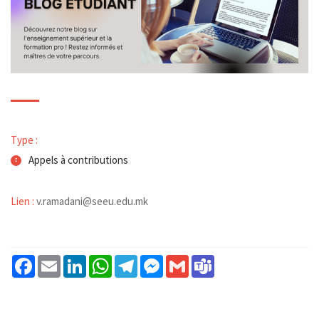
Type :
Appels à contributions
Lien :
v.ramadani@seeu.edu.mk
Facebook
Email
LinkedIn
WhatsApp
Telegram
Messenger
Gmail
Teams