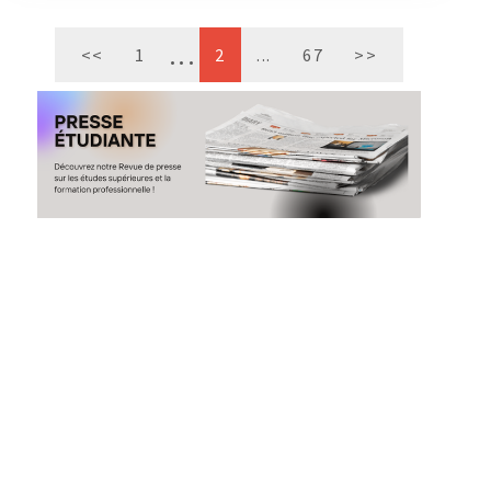
<<
1
2
...
67
>>