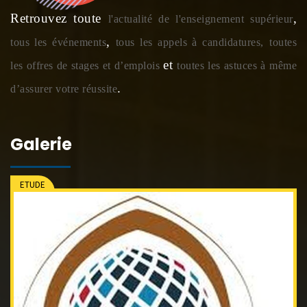
Retrouvez toute
,
l'actualité de l'enseignement supérieur
,
tous les événements
tous les appels à candidatures,
toutes
et
les offres de stages et d’emplois
toutes les astuces à même
.
d’assurer votre réussite
Galerie