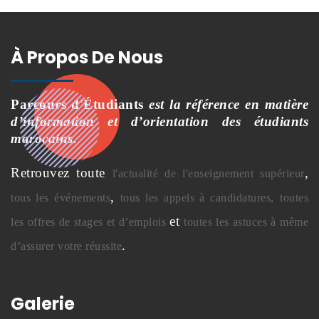
À Propos De Nous
Parcours d'Étudiants
est la référence en matière
d’information et d’orientation des étudiants
marocains.
Retrouvez toute
,
l'actualité de l'enseignement supérieur
,
tous les événements
tous les appels à candidatures,
toutes
et
les offres de stages et d’emplois
toutes les astuces à même
.
d’assurer votre réussite
Galerie