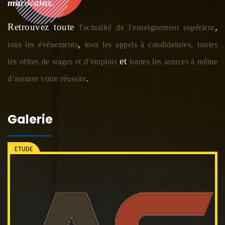
marocains.
Retrouvez toute
,
l'actualité de l'enseignement supérieur
,
tous les événements
tous les appels à candidatures,
toutes
et
les offres de stages et d’emplois
toutes les astuces à même
.
d’assurer votre réussite
Galerie