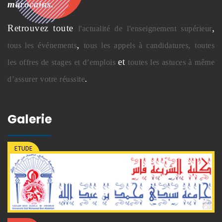
marocains.
Retrouvez toute
,
l'actualité de l'enseignement supérieur
,
tous les événements
tous les appels à candidatures,
toutes
et
les offres de stages et d’emplois
toutes les astuces à même
.
d’assurer votre réussite
Galerie