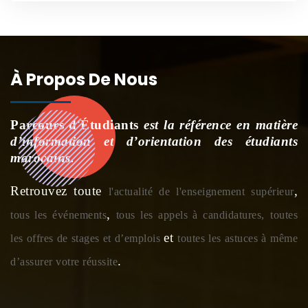
À Propos De Nous
Parcours d'Étudiants
est la référence en matière
d’information et d’orientation des étudiants
marocains.
Retrouvez toute
,
l'actualité de l'enseignement supérieur
,
tous les événements
tous les appels à candidatures,
toutes
et
les offres de stages et d’emplois
toutes les astuces à même
.
d’assurer votre réussite