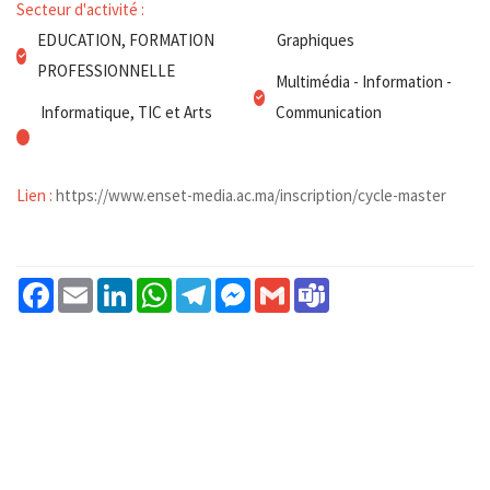
Secteur d'activité :
EDUCATION, FORMATION
Graphiques
PROFESSIONNELLE
Multimédia - Information -
Informatique, TIC et Arts
Communication
Lien :
https://www.enset-media.ac.ma/inscription/cycle-master
Facebook
Email
LinkedIn
WhatsApp
Telegram
Messenger
Gmail
Teams