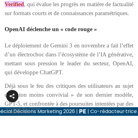
Verified
, qui évalue les progrès en matière de factualité
sur formats courts et de connaissances paramétriques.
OpenAI déclenche un « code rouge »
Le déploiement de Gemini 3 en novembre a fait l’effet
d’un électrochoc dans l’écosystème de l’IA générative,
mettant sous pression le leader du secteur, OpenAI,
qui développe ChatGPT.
Déjà sous le feu des critiques des utilisateurs au sujet
du « ton moins convivial » de son dernier modèle,
GPT-5, et confrontée à des poursuites intentées par des
Free Social Share Buttons
ions Marketing 2026
|
| Co-rédacteur·trice en chef de
familles qui estiment que ChatGPT a contribué au
Widget by Elfsight
suicide de proches, OpenAI doit désormais faire face à
une concurrence accrue de Google et d’Anthropic.