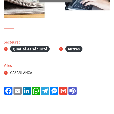
Secteurs :
Qualité et sécurité
Autres
Villes :
CASABLANCA
Facebook
Email
LinkedIn
WhatsApp
Telegram
Messenger
Gmail
Teams