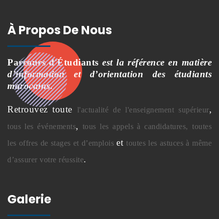
À Propos De Nous
Parcours d'Étudiants
est la référence en matière
d’information et d’orientation des étudiants
marocains.
Retrouvez toute
,
l'actualité de l'enseignement supérieur
,
tous les événements
tous les appels à candidatures,
toutes
et
les offres de stages et d’emplois
toutes les astuces à même
.
d’assurer votre réussite
Galerie